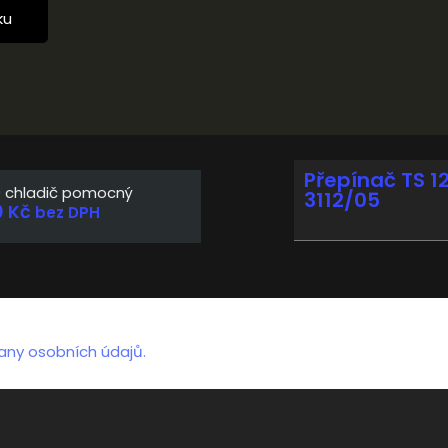
ku
Přepínač TS 12
9 chladič pomocný
3112/05
0
Kč
bez DPH
any osobních údajů.