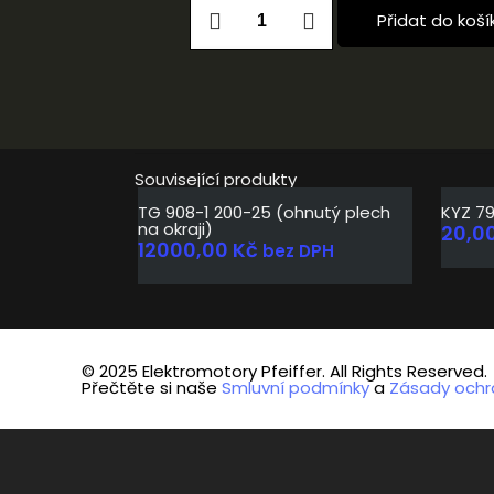
Přidat do koší
Související produkty
TG 908-1 200-25 (ohnutý plech
KYZ 7
na okraji)
20,0
12000,00
Kč
bez DPH
© 2025 Elektromotory Pfeiffer. All Rights Reserved.
Přečtěte si naše
Smluvní podmínky
a
Zásady ochr