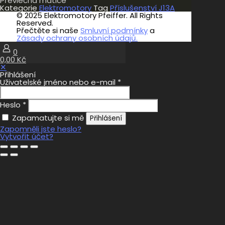
Převlečná matice
Kategorie
Elektromotory
Tag
Příslušenství J13A
© 2025 Elektromotory Pfeiffer. All Rights
Reserved.
Přečtěte si naše
Smluvní podmínky
a
Zásady ochrany osobních údajů.
0
0,00 Kč
✕
Přihlášení
Uživatelské jméno nebo e-mail
*
Heslo
*
Zapamatujte si mě
Přihlášení
Zapomněli jste heslo?
Vytvořit účet?