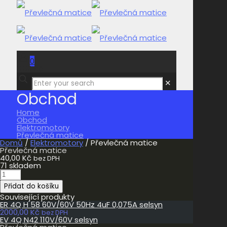
0
0,00 Kč
✕
Obchod
Home
Obchod
Elektromotory
Převlečná matice
Domů
/
Elektromotory
/ Převlečná matice
Převlečná matice
40,00
Kč
bez DPH
71 skladem
Převlečná
matice
Přidat do košíku
množství
Související produkty
ER 4Q H 58 60V/60V 50Hz 4uF 0,075A selsyn
2000,00
Kč
bez DPH
EV 4Q N42 110V/60V selsyn