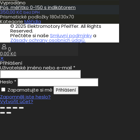
Vyprodáno
Pos. měřítko 0-150 s indikátorem
350,00
Kč
bez DPH
Prismatické podložky 180x130x70
Kategorie
Měřidla
© 2025 Elektromotory Pfeiffer. All Rights
Reserved.
Přečtěte si naše
Smluvní podmínky
a
Zásady ochrany osobních údajů.
0
0,00 Kč
✕
Přihlášení
Uživatelské jméno nebo e-mail
*
Heslo
*
Zapamatujte si mě
Přihlášení
Zapomněli jste heslo?
Vytvořit účet?