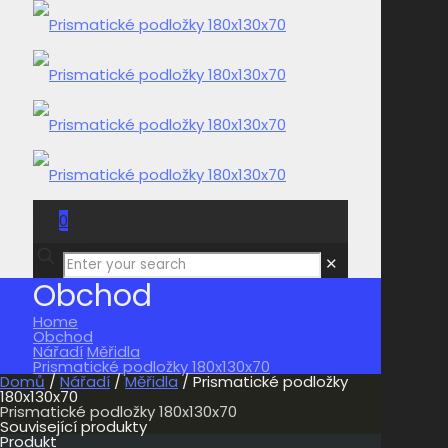
0
0,00 Kč
✕
Obchod
Home
Obchod
Nářadí
Měřidla
Prismatické podložky 180x130x70
Domů
/
Nářadí
/
Měřidla
/ Prismatické podložky
180x130x70
Prismatické podložky 180x130x70
Související produkty
Produkt