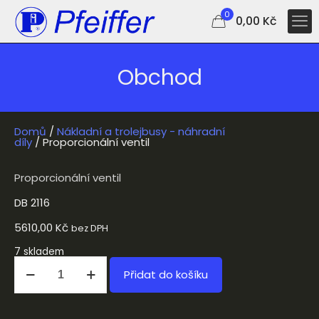
0
0,00 Kč
Obchod
Domů
/
Nákladní a trolejbusy - náhradní
díly
/ Proporcionální ventil
Proporcionální ventil
DB 2116
5610,00
Kč
bez DPH
7 skladem
Přidat do košíku