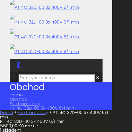
0
0,00 Kč
✕
Obchod
Home
Obchod
Elektromotory
PT 4C 32D-00 3x 400V 6/1 min
Domů
/
Elektromotory
/ PT 4C 32D-00 3x 400V 6/1
min
PT 4C 32D-00 3x 400V 6/1 min
5500,00
Kč
bez DPH
1 skladem