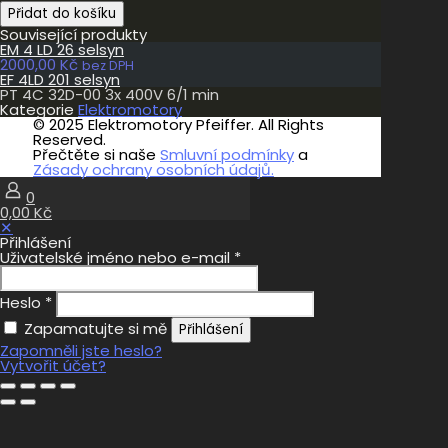
PT
Přidat do košíku
4C
Související produkty
32D-
EM 4 LD 26 selsyn
00
2000,00
Kč
3x
bez DPH
EF 4LD 201 selsyn
400V
PT 4C 32D-00 3x 400V 6/1 min
6/1
Kategorie
Elektromotory
min
© 2025 Elektromotory Pfeiffer. All Rights
množství
Reserved.
Přečtěte si naše
Smluvní podmínky
a
Zásady ochrany osobních údajů.
0
0,00 Kč
✕
Přihlášení
Uživatelské jméno nebo e-mail
*
Heslo
*
Zapamatujte si mě
Přihlášení
Zapomněli jste heslo?
Vytvořit účet?