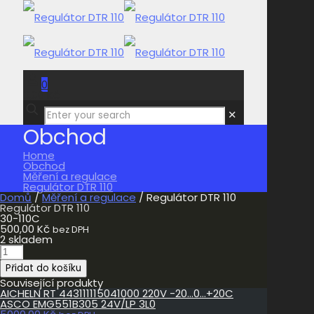
0
0,00 Kč
✕
Obchod
Home
Obchod
Měření a regulace
Regulátor DTR 110
Domů
/
Měření a regulace
/ Regulátor DTR 110
Regulátor DTR 110
30-110C
500,00
Kč
bez DPH
2 skladem
Regulátor
DTR
Přidat do košíku
110
množství
Související produkty
AICHELN RT 443111115041000 220V -20…0…+20C
ASCO EMG551B305 24V/LP 3L0