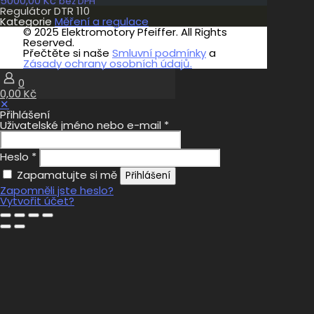
5000,00
Kč
bez DPH
Regulátor DTR 110
Kategorie
Měření a regulace
© 2025 Elektromotory Pfeiffer. All Rights
Reserved.
Přečtěte si naše
Smluvní podmínky
a
Zásady ochrany osobních údajů.
0
0,00 Kč
✕
Přihlášení
Uživatelské jméno nebo e-mail
*
Heslo
*
Zapamatujte si mě
Přihlášení
Zapomněli jste heslo?
Vytvořit účet?