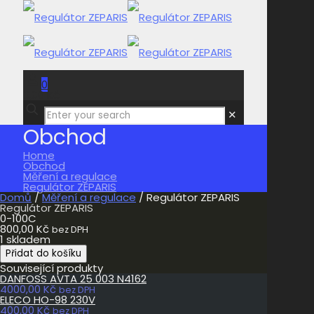
0
0,00 Kč
✕
Obchod
Home
Obchod
Měření a regulace
Regulátor ZEPARIS
Domů
/
Měření a regulace
/ Regulátor ZEPARIS
Regulátor ZEPARIS
0-100C
800,00
Kč
bez DPH
1 skladem
Regulátor
Přidat do košíku
ZEPARIS
Související produkty
množství
DANFOSS AVTA 25 003 N4162
4000,00
Kč
bez DPH
ELECO HO-98 230V
400,00
Kč
bez DPH