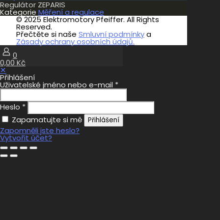
Regulátor ZEPARIS
Kategorie
Měření a regulace
© 2025 Elektromotory Pfeiffer. All Rights
Reserved.
Přečtěte si naše
Smluvní podmínky
a
Zásady ochrany osobních údajů.
0
0,00 Kč
✕
Přihlášení
Uživatelské jméno nebo e-mail
*
Heslo
*
Zapamatujte si mě
Přihlášení
Zapomněli jste heslo?
Vytvořit účet?