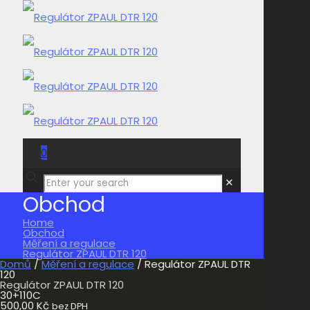
0
0,00 Kč
✕
Obchod
Home
Obchod
Měření a regulace
Regulátor ZPAUL DTR 120
Domů
/
Měření a regulace
/ Regulátor ZPAUL DTR
120
Regulátor ZPAUL DTR 120
30+110C
500,00
Kč
bez DPH