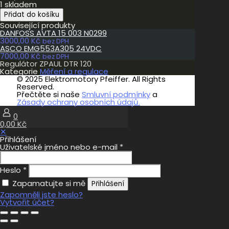
1 skladem
Regulátor
Přidat do košíku
ZPAUL
Související produkty
DTR
DANFOSS AVTA 15 003 N0299
120
3000,00
Kč
množství
bez DPH
ASCO EMG553A305 24VDC
7000,00
Kč
bez DPH
Regulátor ZPAUL DTR 120
Kategorie
Měření a regulace
© 2025 Elektromotory Pfeiffer. All Rights
Reserved.
Přečtěte si naše
Smluvní podmínky
a
Zásady ochrany osobních údajů.
0
0,00 Kč
✕
Přihlášení
Uživatelské jméno nebo e-mail
*
Heslo
*
Zapamatujte si mě
Přihlášení
Zapomněli jste heslo?
Vytvořit účet?