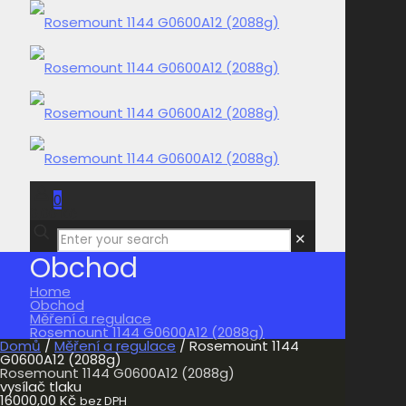
0
0,00 Kč
✕
Obchod
Home
Obchod
Měření a regulace
Rosemount 1144 G0600A12 (2088g)
Domů
/
Měření a regulace
/ Rosemount 1144
G0600A12 (2088g)
Rosemount 1144 G0600A12 (2088g)
vysílač tlaku
16000,00
Kč
bez DPH