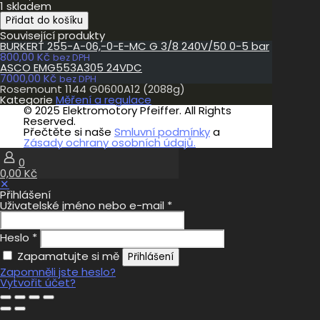
1 skladem
Rosemount
Přidat do košíku
1144
Související produkty
G0600A12
BURKERT 255-A-06,-0-E-MC G 3/8 240V/50 0-5 bar
(2088g)
800,00
Kč
množství
bez DPH
ASCO EMG553A305 24VDC
7000,00
Kč
bez DPH
Rosemount 1144 G0600A12 (2088g)
Kategorie
Měření a regulace
© 2025 Elektromotory Pfeiffer. All Rights
Reserved.
Přečtěte si naše
Smluvní podmínky
a
Zásady ochrany osobních údajů.
0
0,00 Kč
✕
Přihlášení
Uživatelské jméno nebo e-mail
*
Heslo
*
Zapamatujte si mě
Přihlášení
Zapomněli jste heslo?
Vytvořit účet?