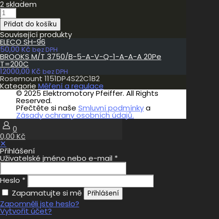
2 skladem
Rosemount
1151DP4S22C1B2
Přidat do košíku
množství
Související produkty
ELECO SH-96
50,00
Kč
bez DPH
BROOKS M/T 3750/B-5-A-V-Q-1-A-A-A 20Pe
T=200C
12000,00
Kč
bez DPH
Rosemount 1151DP4S22C1B2
Kategorie
Měření a regulace
© 2025 Elektromotory Pfeiffer. All Rights
Reserved.
Přečtěte si naše
Smluvní podmínky
a
Zásady ochrany osobních údajů.
0
0,00 Kč
✕
Přihlášení
Uživatelské jméno nebo e-mail
*
Heslo
*
Zapamatujte si mě
Přihlášení
Zapomněli jste heslo?
Vytvořit účet?