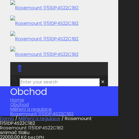
0
0,00 Kč
✕
Obchod
Home
Obchod
Měření a regulace
Rosemount 1151DP4S22C1B2
Domů
/
Měření a regulace
/ Rosemount
1151DP4S22C1B2
Rosemount 1151DP4S22C1B2
snímač tlaku
22000,00
Kč
bez DPH