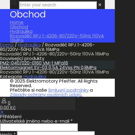
✕
Obchod
Home
Obchod
Hydraulika
Rozvaděč RPJ 1-4206-80/220V-50Hz 110VA
16MPa
Domů
/
Hydraulika
/ Rozvaděč RPJ 1-4206-
80/220V-50Hz 110VA 16MPa
Rozvaděč RPJ 1-4206-80/220V-50Hz 110VA 16MPa
Související produkty
PM2-040/020-0160 VM-1 MPa16
Elektormagnet EV-03 0,5A 24Vss PN 0,8MPa
Rozvaděč RPJ 1-4206-80/220V-50Hz 110VA 16MPa
Kategorie
Hydraulika
© 2025 Elektromotory Pfeiffer. All Rights
Reserved.
Přečtěte si naše
Smluvní podmínky
a
Zásady ochrany osobních údajů.
0
0,00 Kč
✕
Přihlášení
Uživatelské jméno nebo e-mail
*
Heslo
*