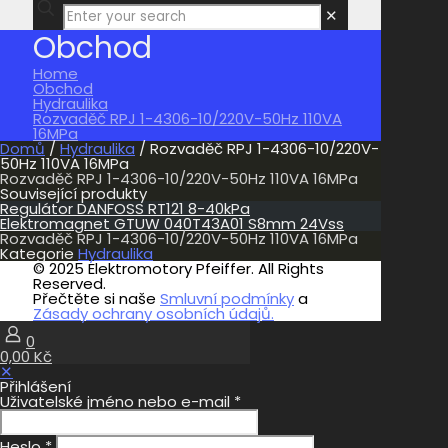
✕
Obchod
Home
Obchod
Hydraulika
Rozvaděč RPJ 1-4306-10/220V-50Hz 110VA
16MPa
Domů
/
Hydraulika
/ Rozvaděč RPJ 1-4306-10/220V-
50Hz 110VA 16MPa
Rozvaděč RPJ 1-4306-10/220V-50Hz 110VA 16MPa
Související produkty
Regulátor DANFOSS RT121 8-40kPa
Elektromagnet GTUW 040T43A01 S8mm 24Vss
Rozvaděč RPJ 1-4306-10/220V-50Hz 110VA 16MPa
Kategorie
Hydraulika
© 2025 Elektromotory Pfeiffer. All Rights
Reserved.
Přečtěte si naše
Smluvní podmínky
a
Zásady ochrany osobních údajů.
0
0,00 Kč
✕
Přihlášení
Uživatelské jméno nebo e-mail
*
Heslo
*