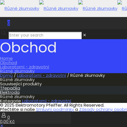
0
0,00 Kč
✕
Obchod
Home
Obchod
Laboratorní - zdravotní
Různé zkumavky
Domů
/
Laboratorní - zdravotní
/ Různé zkumavky
Různé zkumavky
Související produkty
Třepačka
Elektroda
Různé zkumavky
Kategorie
Laboratorní - zdravotní
© 2025 Elektromotory Pfeiffer. All Rights Reserved.
Přečtěte si naše
Smluvní podmínky
a
Zásady ochrany osobní
0
0,00 Kč
✕