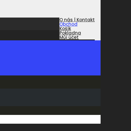
O nás | Kontakt
Obchod
Košík
Pokladna
Můj účet