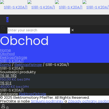
0
0,00 Kč
✕
Obchod
Home
Obchod
Elektropřístroje
S181-S K20A/1
Domů
/
Elektropřístroje
/ S181-S K20A/1
S181-S K20A/1
Související produkty
T6 SE TR2
150,00
Kč
bez DPH
T6 S1 E
40,00
Kč
bez DPH
S181-S K20A/1
Kategorie
Elektropřístroje
© 2025 Elektromotory Pfeiffer. All Rights Reserved.
Přečtěte si naše
Smluvní podmínky
a
Zásady ochrany osobní
0