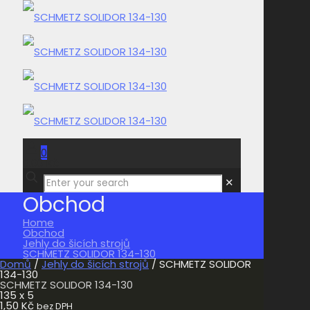
0
0,00 Kč
✕
Obchod
Home
Obchod
Jehly do šicích strojů
SCHMETZ SOLIDOR 134-130
Domů
/
Jehly do šicích strojů
/ SCHMETZ SOLIDOR
134-130
SCHMETZ SOLIDOR 134-130
135 x 5
1,50
Kč
bez DPH