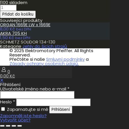
1100 skladem
SCHMETZ
SOLIDOR
Přidat do košíku
134-
130
Související produkty
množství
ORGAN 1669E LW x 1669E
8,00
Kč
bez DPH
AKRA 705 KH
1,50
Kč
bez DPH
SCHMETZ SOLIDOR 134-130
Kategorie
Jehly do šicích strojů
© 2025 Elektromotory Pfeiffer. All Rights
Reserved.
Přečtěte si naše
Smluvní podmínky
a
Zásady ochrany osobních údajů.
0
0,00 Kč
✕
Přihlášení
Uživatelské jméno nebo e-mail
*
Heslo
*
Zapamatujte si mě
Přihlášení
Zapomněli jste heslo?
Vytvořit účet?