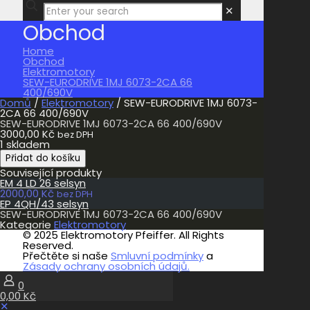
✕
Obchod
Home
Obchod
Elektromotory
SEW-EURODRIVE 1MJ 6073-2CA 66
400/690V
Domů
/
Elektromotory
/ SEW-EURODRIVE 1MJ 6073-
2CA 66 400/690V
SEW-EURODRIVE 1MJ 6073-2CA 66 400/690V
3000,00
Kč
bez DPH
1 skladem
SEW-
Přidat do košíku
EURODRIVE
Související produkty
1MJ
EM 4 LD 26 selsyn
6073-
2000,00
Kč
2CA
bez DPH
EP 4QH/43 selsyn
66
SEW-EURODRIVE 1MJ 6073-2CA 66 400/690V
400/690V
Kategorie
Elektromotory
množství
© 2025 Elektromotory Pfeiffer. All Rights
Reserved.
Přečtěte si naše
Smluvní podmínky
a
Zásady ochrany osobních údajů.
0
0,00 Kč
✕