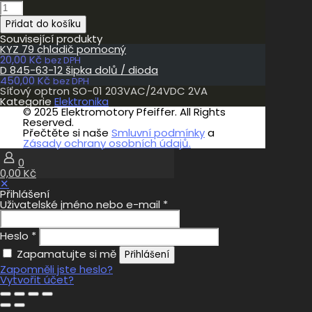
Síťový
optron
Přidat do košíku
SO-
01
Související produkty
203VAC/24VDC
KYZ 79 chladič pomocný
2VA
20,00
Kč
bez DPH
množství
D 845-63-12 šipka dolů / dioda
450,00
Kč
bez DPH
Síťový optron SO-01 203VAC/24VDC 2VA
Kategorie
Elektronika
© 2025 Elektromotory Pfeiffer. All Rights
Reserved.
Přečtěte si naše
Smluvní podmínky
a
Zásady ochrany osobních údajů.
0
0,00 Kč
✕
Přihlášení
Uživatelské jméno nebo e-mail
*
Heslo
*
Zapamatujte si mě
Přihlášení
Zapomněli jste heslo?
Vytvořit účet?