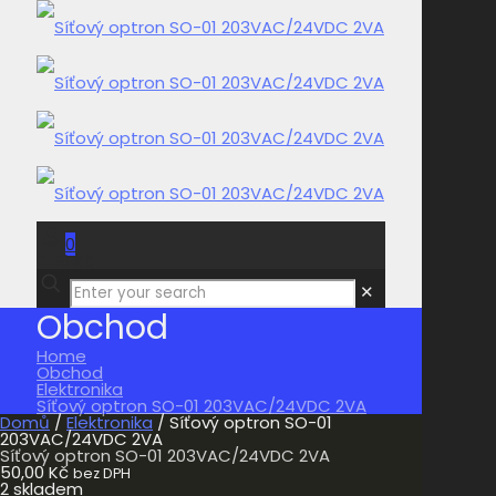
0
0,00 Kč
✕
Obchod
Home
Obchod
Elektronika
Síťový optron SO-01 203VAC/24VDC 2VA
Domů
/
Elektronika
/ Síťový optron SO-01
203VAC/24VDC 2VA
Síťový optron SO-01 203VAC/24VDC 2VA
50,00
Kč
bez DPH
2 skladem