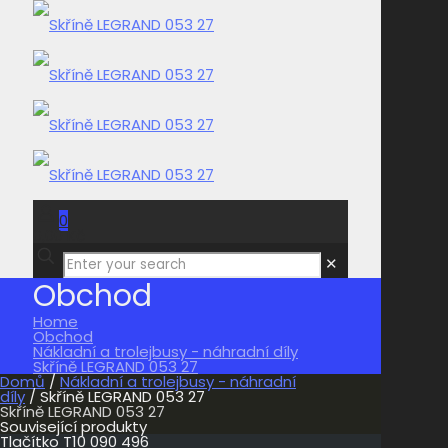
0
0,00 Kč
✕
Obchod
Home
Obchod
Nákladní a trolejbusy - náhradní díly
Skříně LEGRAND 053 27
Domů
/
Nákladní a trolejbusy - náhradní
díly
/ Skříně LEGRAND 053 27
Skříně LEGRAND 053 27
Související produkty
Tlačítko T10 090 496