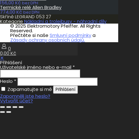
156,00
Kč
bez DPH
Termické relé Allen Bradley
774,00
Kč
bez DPH
Skříně LEGRAND 053 27
Kategorie
Nákladní a trolejbusy - náhradní díly
© 2025 Elektromotory Pfeiffer. All Rights
Reserved.
Přečtěte si naše
Smluvní podmínky
a
Zásady ochrany osobních údajů.
0
0,00 Kč
✕
Přihlášení
Uživatelské jméno nebo e-mail
*
Heslo
*
Zapamatujte si mě
Přihlášení
Zapomněli jste heslo?
Vytvořit účet?