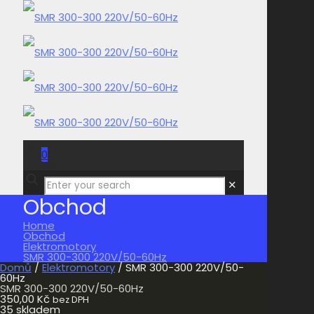
0
0,00 Kč
✕
Obchod
Home
Obchod
Elektromotory
SMR 300-300 220V/50-60Hz
Domů
/
Elektromotory
/ SMR 300-300 220V/50-
60Hz
SMR 300-300 220V/50-60Hz
350,00
Kč
bez DPH
35 skladem