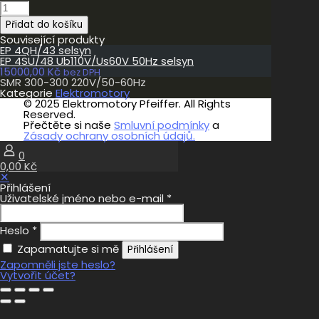
SMR
300-
Přidat do košíku
300
220V/50-
Související produkty
60Hz
EP 4QH/43 selsyn
množství
EP 4SU/48 Ub110V/Us60V 50Hz selsyn
15000,00
Kč
bez DPH
SMR 300-300 220V/50-60Hz
Kategorie
Elektromotory
© 2025 Elektromotory Pfeiffer. All Rights
Reserved.
Přečtěte si naše
Smluvní podmínky
a
Zásady ochrany osobních údajů.
0
0,00 Kč
✕
Přihlášení
Uživatelské jméno nebo e-mail
*
Heslo
*
Zapamatujte si mě
Přihlášení
Zapomněli jste heslo?
Vytvořit účet?