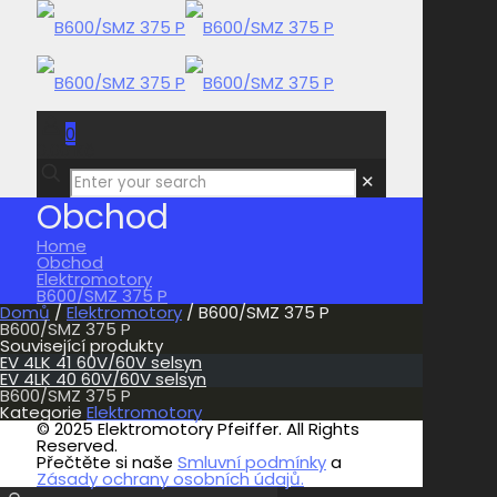
0
0,00 Kč
✕
Obchod
Home
Obchod
Elektromotory
B600/SMZ 375 P
Domů
/
Elektromotory
/ B600/SMZ 375 P
B600/SMZ 375 P
Související produkty
EV 4LK 41 60V/60V selsyn
EV 4LK 40 60V/60V selsyn
B600/SMZ 375 P
Kategorie
Elektromotory
© 2025 Elektromotory Pfeiffer. All Rights
Reserved.
Přečtěte si naše
Smluvní podmínky
a
Zásady ochrany osobních údajů.