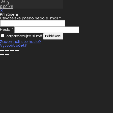
0
0,00 Kč
✕
Přihlášení
Uživatelské jméno nebo e-mail
*
Heslo
*
Zapamatujte si mě
Přihlášení
Zapomněli jste heslo?
Vytvořit účet?