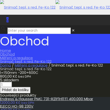
0
0,00 Kč
✕
Obchod
Home
Obchod
Měření a regulace
Snímač tepl. s red. Fe-Ko 122
Domů
/
Měření a regulace
/ Snímač tepl. s red. Fe-Ko 122
Snímač tepl. s red. Fe-Ko 122
l=150mm -200+600C
800,00
Kč
bez DPH
5 skladem
Snímač
tepl.
Přidat do košíku
s
red.
Související produkty
Fe-
Endress & Hausser PMC 731-R21F1H11T1 400.000 Mbar
Ko
12000,00
Kč
bez DPH
122
ELECO HO-98 230V
množství
400,00
Kč