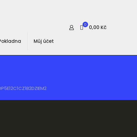
0
0,00 Kč
Pokladna
Můj účet
1DP5E12C1CZ1B2DZIEM2