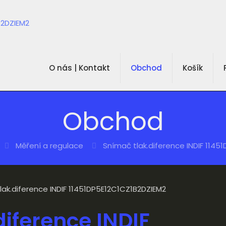
O nás | Kontakt
Obchod
Košík
Obchod
Měření a regulace
Snímač tlak.diference INDIF 1145
lak.diference INDIF 11451DP5E12C1CZ1B2DZIEM2
iference INDIF