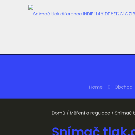
Home
Obchod
Domů
/
Měření a regulace
/ Snímač t
Snímač tlak.d