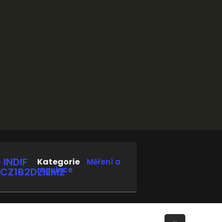
 INDIF
Kategorie
Měření a
regulace
1CZ1B2DZIEM2