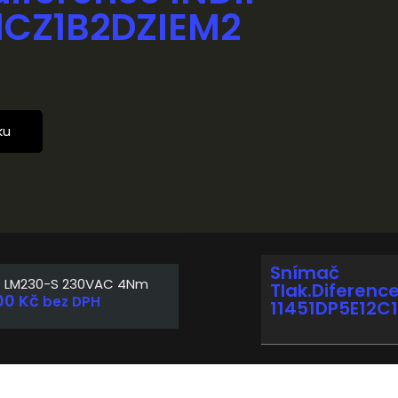
1CZ1B2DZIEM2
ku
Snímač
O LM230-S 230VAC 4Nm
Tlak.diference
00
Kč
bez DPH
11451DP5E12C