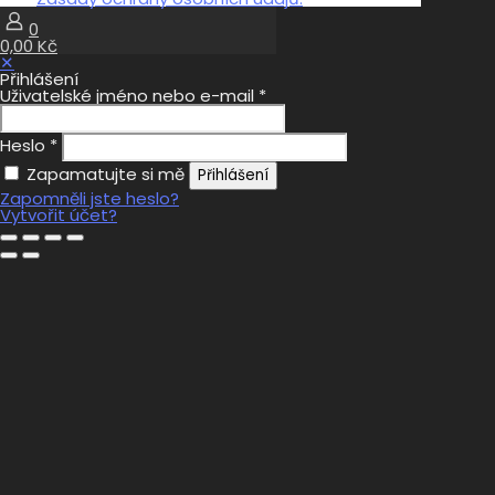
0
0,00 Kč
✕
Přihlášení
Uživatelské jméno nebo e-mail
*
Heslo
*
Zapamatujte si mě
Přihlášení
Zapomněli jste heslo?
Vytvořit účet?