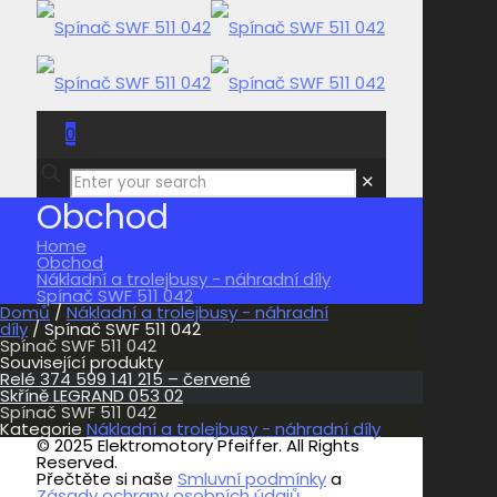
0
0,00 Kč
✕
Obchod
Home
Obchod
Nákladní a trolejbusy - náhradní díly
Spínač SWF 511 042
Domů
/
Nákladní a trolejbusy - náhradní
díly
/ Spínač SWF 511 042
Spínač SWF 511 042
Související produkty
Relé 374 599 141 215 – červené
Skříně LEGRAND 053 02
Spínač SWF 511 042
Kategorie
Nákladní a trolejbusy - náhradní díly
© 2025 Elektromotory Pfeiffer. All Rights
Reserved.
Přečtěte si naše
Smluvní podmínky
a
Zásady ochrany osobních údajů.