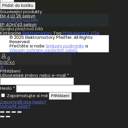
plastová
Přidat do košíku
bílá
množství
Související produkty
EM 4 LD 26 selsyn
2000,00
Kč
bez DPH
EP 4QH/43 selsyn
Spojka plastová bílá
Kategorie
Elektromotory
Tag
Příslušenství J13A
© 2025 Elektromotory Pfeiffer. All Rights
Reserved.
Přečtěte si naše
Smluvní podmínky
a
Zásady ochrany osobních údajů.
0
0,00 Kč
✕
Přihlášení
Uživatelské jméno nebo e-mail
*
Heslo
*
Zapamatujte si mě
Přihlášení
Zapomněli jste heslo?
Vytvořit účet?