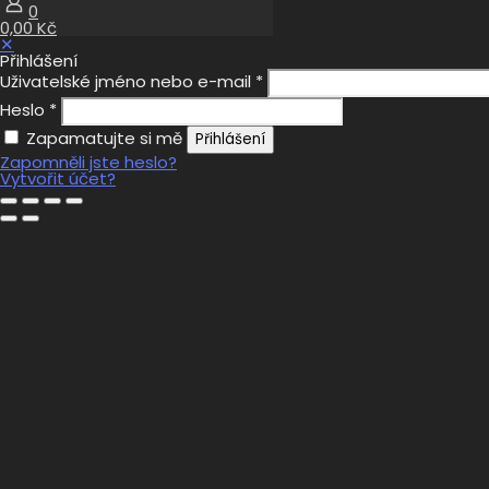
0
0,00 Kč
✕
Přihlášení
Uživatelské jméno nebo e-mail
*
Heslo
*
Zapamatujte si mě
Přihlášení
Zapomněli jste heslo?
Vytvořit účet?