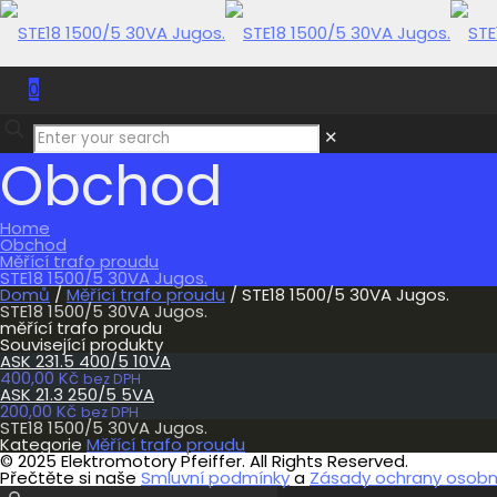
0
0,00 Kč
✕
Obchod
Home
Obchod
Měřící trafo proudu
STE18 1500/5 30VA Jugos.
Domů
/
Měřící trafo proudu
/ STE18 1500/5 30VA Jugos.
STE18 1500/5 30VA Jugos.
měřící trafo proudu
Související produkty
ASK 231.5 400/5 10VA
400,00
Kč
bez DPH
ASK 21.3 250/5 5VA
200,00
Kč
bez DPH
STE18 1500/5 30VA Jugos.
Kategorie
Měřící trafo proudu
© 2025 Elektromotory Pfeiffer. All Rights Reserved.
Přečtěte si naše
Smluvní podmínky
a
Zásady ochrany osobní