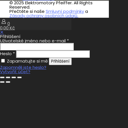
© 2025 Elektromotory Pfeiffer. All Rights
Reserved.
Přečtěte si naše
Smluvní podmínky
a
Zásady ochrany osobních údajů.
0
0,00 Kč
✕
Přihlášení
Uživatelské jméno nebo e-mail
*
Heslo
*
Zapamatujte si mě
Přihlášení
Zapomněli jste heslo?
Vytvořit účet?