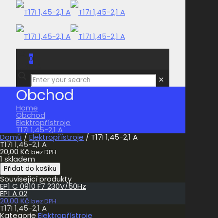
0
0,00 Kč
✕
Obchod
Home
Obchod
Elektropřístroje
T17I 1,45-2,1 A
Domů
/
Elektropřístroje
/ T17I 1,45-2,1 A
T17I 1,45-2,1 A
20,00
Kč
bez DPH
1 skladem
T17I
Přidat do košíku
1,45-
Související produkty
2,1
EP1 C 0910 F7 230V/50Hz
A
EP1 A 02
množství
20,00
Kč
bez DPH
T17I 1,45-2,1 A
Kategorie
Elektropřístroje