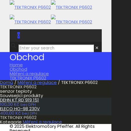
0
0,00 Kč
✕
Obchod
Home
Obchod
Měření a regulace
TEKTRONIX P6602
Domů
/
Měření a regulace
/ TEKTRONIX P6602
TEKTRONIX P6602
senzor teploty
Související produkty
DEHN KT RD 919 151
100,00
Kč
bez DPH
ELECO HO-98 230V
400,00
Kč
bez DPH
TEKTRONIX P6602
Kategorie
Měření a regulace
© 2025 Elektromotory Pfeiffer. All Rights
Reserved.