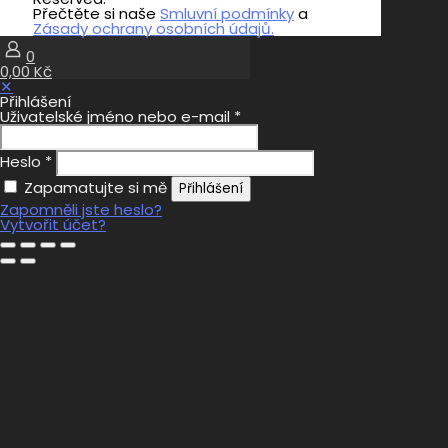
Přečtěte si naše
Smluvní podmínky
a
Zásady ochrany osobních údajů.
0
0,00 Kč
✕
Přihlášení
Uživatelské jméno nebo e-mail
*
Heslo
*
Zapamatujte si mě
Přihlášení
Zapomněli jste heslo?
Vytvořit účet?