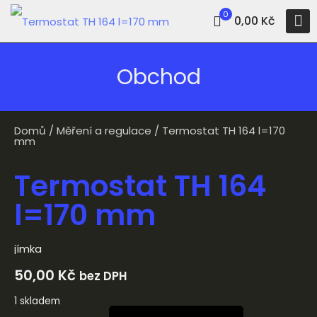
0
0,00 Kč
Obchod
Domů
/
Měření a regulace
/ Termostat TH 164 l=170
mm
Termostat TH 164
l=170 mm
jímka
50,00
Kč
bez DPH
1 skladem