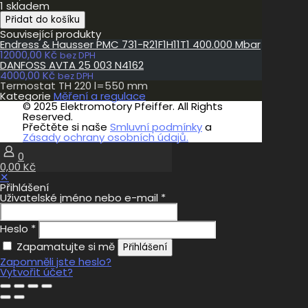
1 skladem
Termostat
Přidat do košíku
TH
Související produkty
220
Endress & Hausser PMC 731-R21F1H11T1 400.000 Mbar
l=550
12000,00
Kč
mm
bez DPH
DANFOSS AVTA 25 003 N4162
množství
4000,00
Kč
bez DPH
Termostat TH 220 l=550 mm
Kategorie
Měření a regulace
© 2025 Elektromotory Pfeiffer. All Rights
Reserved.
Přečtěte si naše
Smluvní podmínky
a
Zásady ochrany osobních údajů.
0
0,00 Kč
✕
Přihlášení
Uživatelské jméno nebo e-mail
*
Heslo
*
Zapamatujte si mě
Přihlášení
Zapomněli jste heslo?
Vytvořit účet?