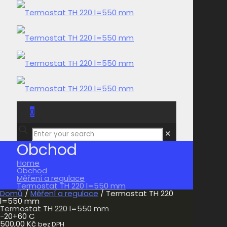
0
0,00 Kč
✕
Obchod
Home
Obchod
Měření a regulace
Termostat TH 220 l=550 mm
Domů
/
Měření a regulace
/ Termostat TH 220
l=550 mm
Termostat TH 220 l=550 mm
-20+60 C
500,00
Kč
bez DPH