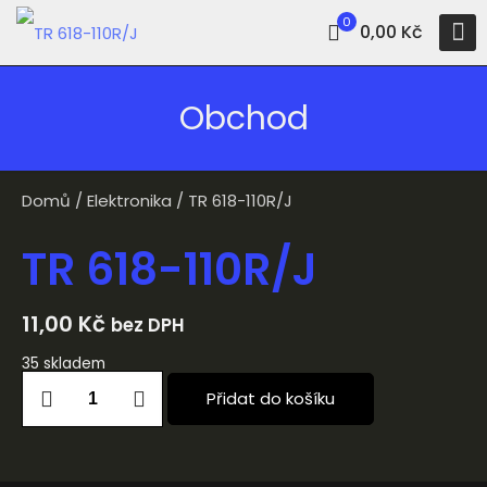
0
0,00 Kč
Obchod
Domů
/
Elektronika
/ TR 618-110R/J
TR 618-110R/J
11,00
Kč
bez DPH
35 skladem
Přidat do košíku