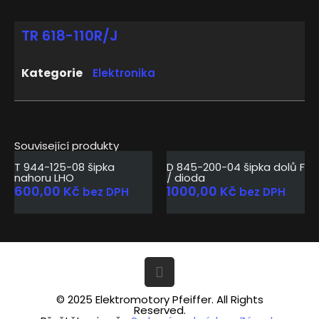
TR 618-110R/J
Kategorie
Elektronika
Související produkty
T 944-125-08 šipka
D 845-200-04 šipka dolů F
nahoru LHO
/ dioda
600,00
Kč
1000,00
Kč
bez DPH
bez DPH
© 2025 Elektromotory Pfeiffer. All Rights
Reserved.