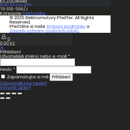
KY 715 dioda
8,00
Kč
bez DPH
TR 618-56R/J
Kategorie
Elektronika
© 2025 Elektromotory Pfeiffer. All Rights
Reserved.
Přečtěte si naše
Smluvní podmínky
a
Zásady ochrany osobních údajů.
0
0,00 Kč
✕
Přihlášení
Uživatelské jméno nebo e-mail
*
Heslo
*
Zapamatujte si mě
Přihlášení
Zapomněli jste heslo?
Vytvořit účet?