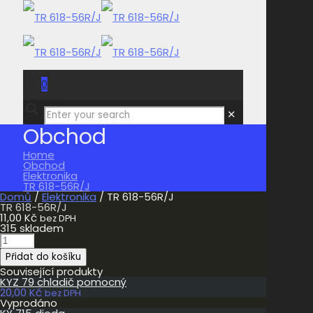
0
0,00 Kč
✕
Obchod
Home
Obchod
Elektronika
TR 618-56R/J
Domů
/
Elektronika
/ TR 618-56R/J
TR 618-56R/J
11,00
Kč
bez DPH
315 skladem
TR
618-
Přidat do košíku
56R/J
množství
Související produkty
KYZ 79 chladič pomocný
20,00
Kč
bez DPH
Vyprodáno