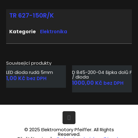
TR 627-150R/K
Kategorie
Elektronika
Související produkty
LED dioda rudá 5mm
D 845-200-04 šipka dolů F
/ dioda
1,00
Kč
bez DPH
1000,00
Kč
bez DPH
© 2025 Elektromotory Pfeiffer. All Rights
Reserved.