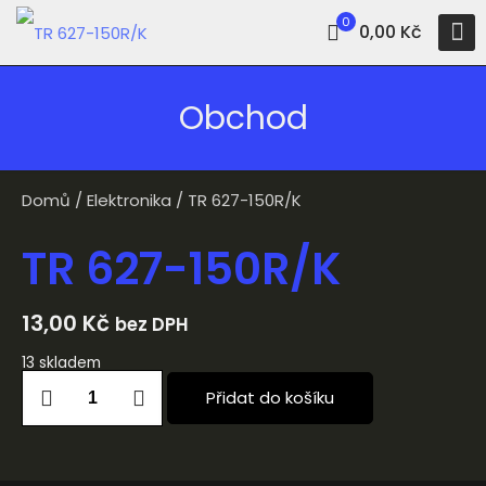
0
0,00 Kč
Obchod
Domů
/
Elektronika
/ TR 627-150R/K
TR 627-150R/K
13,00
Kč
bez DPH
13 skladem
Přidat do košíku