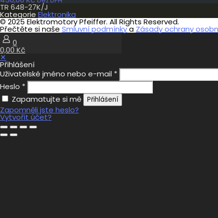
bez DPH
TR 648-27K/J
Kategorie
Elektronika
© 2025 Elektromotory Pfeiffer. All Rights Reserved.
Přečtěte si naše
Smluvní podmínky
a
Zásady ochrany osobní
0
0,00 Kč
✕
Přihlášení
Uživatelské jméno nebo e-mail
*
Heslo
*
Zapamatujte si mě
Přihlášení
Zapomněli jste heslo?
Vytvořit účet?