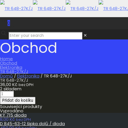
0
0,00 Kč
✕
Obchod
Home
Obchod
Elektronika
TR 648-27K/J
Domů
/
Elektronika
/ TR 648-27K/J
TR 648-27K/J
36,00
Kč
bez DPH
2 skladem
TR
648-
Přidat do košíku
27K/J
množství
Související produkty
Vyprodáno
KY 715 dioda
8,00
Kč
bez DPH
D 845-63-12 šipka dolů / dioda
450,00
Kč