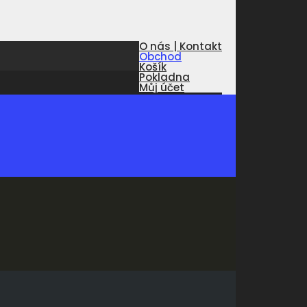
O nás | Kontakt
Obchod
Košík
Pokladna
Můj účet