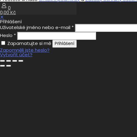
0
0,00 Kč
✕
Přihlášení
Uživatelské jméno nebo e-mail
*
Heslo
*
Zapamatujte si mě
Přihlášení
Zapomněli jste heslo?
Vytvořit účet?