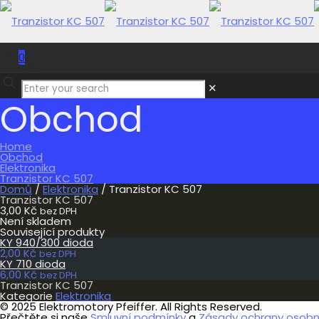
0
0,00 Kč
✕
Obchod
Home
Obchod
Elektronika
Tranzistor KC 507
Domů
/
Elektronika
/ Tranzistor KC 507
Tranzistor KC 507
3,00
Kč
bez DPH
Není skladem
Související produkty
KY 940/300 dioda
2,00
Kč
bez DPH
KY 710 dioda
6,00
Kč
bez DPH
Tranzistor KC 507
Kategorie
Elektronika
© 2025 Elektromotory Pfeiffer. All Rights Reserved.
Přečtěte si naše
Smluvní podmínky
a
Zásady ochrany osobní