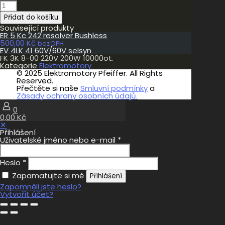
FK
3K
Přidat do košíku
8-
00
Související produkty
220V
ER 5 Kc 242 resolver Bushless
200W
500,00
Kč
bez DPH
10000ot.
EV 4LK 41 60V/60V selsyn
množství
FK 3K 8-00 220V 200W 10000ot.
Kategorie
Elektromotory
© 2025 Elektromotory Pfeiffer. All Rights
Reserved.
Přečtěte si naše
Smluvní podmínky
a
Zásady ochrany osobních údajů.
0
0,00 Kč
✕
Přihlášení
Uživatelské jméno nebo e-mail
*
Heslo
*
Zapamatujte si mě
Přihlášení
Zapomněli jste heslo?
Vytvořit účet?