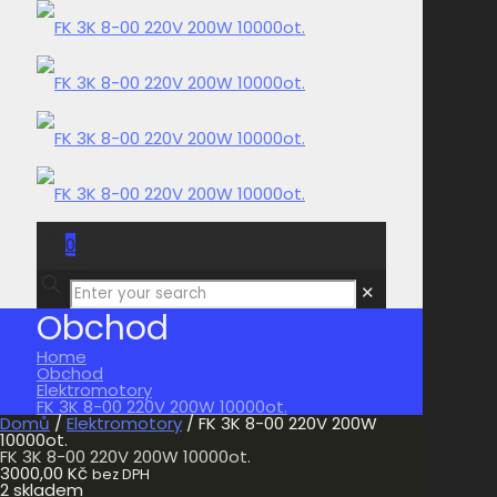
0
0,00 Kč
✕
Obchod
Home
Obchod
Elektromotory
FK 3K 8-00 220V 200W 10000ot.
Domů
/
Elektromotory
/ FK 3K 8-00 220V 200W
10000ot.
FK 3K 8-00 220V 200W 10000ot.
3000,00
Kč
bez DPH
2 skladem