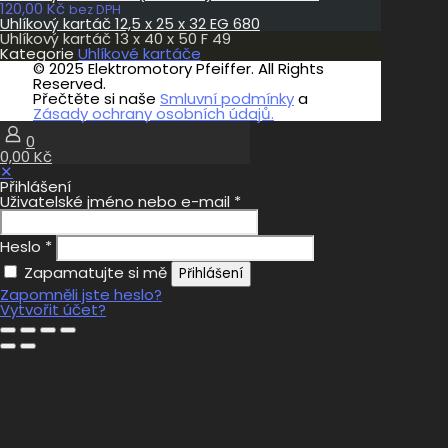
120,00
Kč
bez DPH
Uhlíkový kartáč 12,5 x 25 x 32 EG 680
Uhlíkový kartáč 13 x 40 x 50 F 49
Kategorie
Uhlíkové kartáče
© 2025 Elektromotory Pfeiffer. All Rights
Reserved.
Přečtěte si naše
Smluvní podmínky
a
Zásady ochrany osobních údajů.
0
0,00 Kč
✕
Přihlášení
Uživatelské jméno nebo e-mail
*
Heslo
*
Zapamatujte si mě
Přihlášení
Zapomněli jste heslo?
Vytvořit účet?