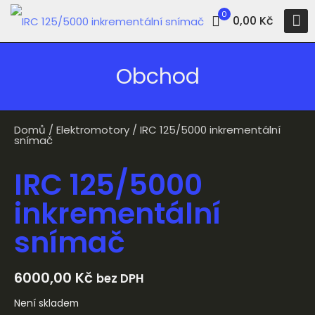
0
0,00 Kč
Obchod
Domů
/
Elektromotory
/ IRC 125/5000 inkrementální
snímač
IRC 125/5000
inkrementální
snímač
6000,00
Kč
bez DPH
Není skladem