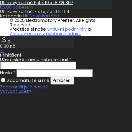
Uhlíkový kartáč 6,4 x 10 x 18 EG 367
80,00
Kč
bez DPH
Uhlíkový kartáč 7 x 15,7 x 21 K 11 4
Kategorie
Uhlíkové kartáče
© 2025 Elektromotory Pfeiffer. All Rights
Reserved.
Přečtěte si naše
Smluvní podmínky
a
Zásady ochrany osobních údajů.
0
0,00 Kč
✕
Přihlášení
Uživatelské jméno nebo e-mail
*
Heslo
*
Zapamatujte si mě
Přihlášení
Zapomněli jste heslo?
Vytvořit účet?