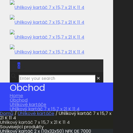
0
0,00 Kč
✕
Obchod
Home
Obchod
Uhlíkové kartáče
Uhlíkový kartáč 7 x 15,7 x 21 K 11 4
Domů
/
Uhlíkové kartáče
/ Uhlíkový kartáč 7 x 15,7 x
21 K 11 4
Uhlíkový kartáč 7 x 15,7 x 21 K 11 4
Související produkty
Uhlíkový kartáč 2 x (10x32x50) NFK DE 7000