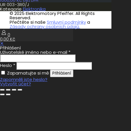
1000,00
Kč
bez DPH
UR 003-3R0/J
Kategorie
Elektronika
© 2025 Elektromotory Pfeiffer. All Rights
Reserved.
Přečtěte si naše
Smluvní podmínky
a
Zásady ochrany osobních údajů.
0
0,00 Kč
✕
Přihlášení
Uživatelské jméno nebo e-mail
*
Heslo
*
Zapamatujte si mě
Přihlášení
Zapomněli jste heslo?
Vytvořit účet?