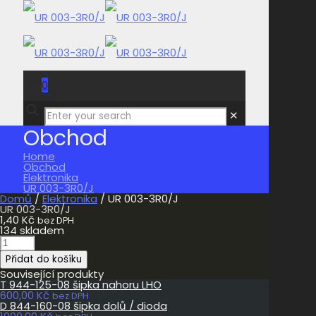
0
0,00 Kč
✕
Obchod
Home
Obchod
Elektronika
UR 003-3R0/J
Domů
/
Elektronika
/ UR 003-3R0/J
UR 003-3R0/J
1,40
Kč
bez DPH
134 skladem
UR
003-
Přidat do košíku
3R0/J
množství
Související produkty
T 944-125-08 šipka nahoru LHO
600,00
Kč
bez DPH
D 844-160-08 šipka dolů / dioda