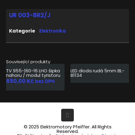
UR 003-8R2/J
Kategorie
Elektronika
Související produkty
Vyprodáno
TV 955-160-16 LHO šipka
LED dioda rudá 5mm BL-
nahoru / modul tyristoru
B1134
850,00
Kč
bez DPH
© 2025 Elektromotory Pfeiffer. All Rights
Reserved.