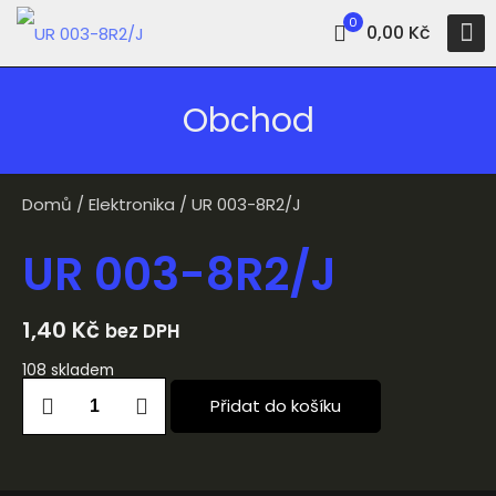
0
0,00 Kč
Obchod
Domů
/
Elektronika
/ UR 003-8R2/J
UR 003-8R2/J
1,40
Kč
bez DPH
108 skladem
Přidat do košíku