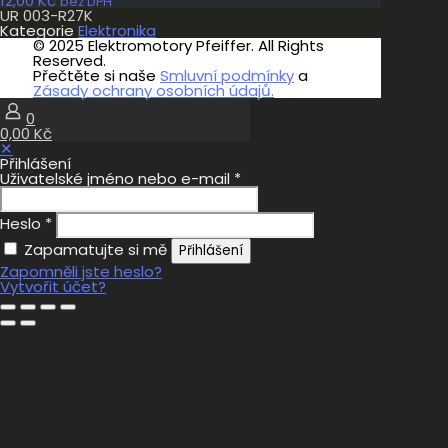
12,00
Kč
bez DPH
UR 003-R27K
Kategorie
Elektronika
© 2025 Elektromotory Pfeiffer. All Rights
Reserved.
Přečtěte si naše
Smluvní podmínky
a
Zásady ochrany osobních údajů.
0
0,00 Kč
✕
Přihlášení
Uživatelské jméno nebo e-mail
*
Heslo
*
Zapamatujte si mě
Přihlášení
Zapomněli jste heslo?
Vytvořit účet?