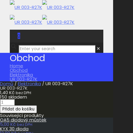
0
0,00 Kč
✕
Obchod
Home
Obchod
Elektronika
UR 003-R27K
Domů
/
Elektronika
/ UR 003-R27K
UR 003-R27K
1,40
Kč
bez DPH
150 skladem
UR
003-
Přidat do košíku
R27K
množství
Související produkty
OA5 diodový můstek
5,00
Kč
bez DPH
KYX 30 dioda