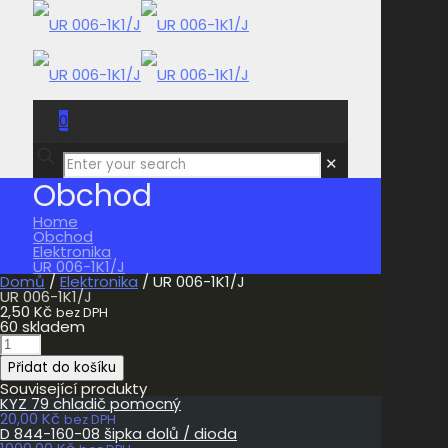
0
0,00 Kč
✕
Obchod
Home
Obchod
Elektronika
UR 006-1K1/J
Domů
/
Elektronika
/ UR 006-1K1/J
UR 006-1K1/J
2,50
Kč
bez DPH
60 skladem
UR
006-
Přidat do košíku
1K1/J
množství
Související produkty
KYZ 79 chladič pomocný
20,00
Kč
bez DPH
D 844-160-08 šipka dolů / dioda