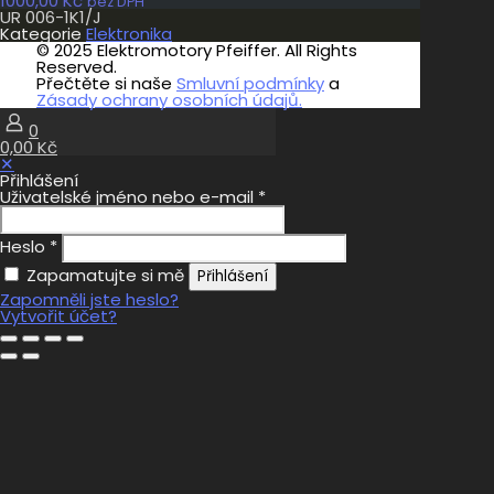
1000,00
Kč
bez DPH
UR 006-1K1/J
Kategorie
Elektronika
© 2025 Elektromotory Pfeiffer. All Rights
Reserved.
Přečtěte si naše
Smluvní podmínky
a
Zásady ochrany osobních údajů.
0
0,00 Kč
✕
Přihlášení
Uživatelské jméno nebo e-mail
*
Heslo
*
Zapamatujte si mě
Přihlášení
Zapomněli jste heslo?
Vytvořit účet?