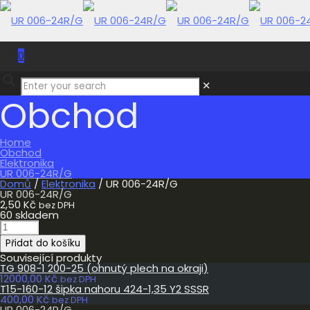
0
0,00 Kč
✕
Obchod
Home
Obchod
Elektronika
UR 006-24R/G
Domů
/
Elektronika
/ UR 006-24R/G
UR 006-24R/G
2,50
Kč
bez DPH
60 skladem
UR
006-
Přidat do košíku
24R/G
množství
Související produkty
TG 908-1 200-25 (ohnutý plech na okraji)
12000,00
Kč
bez DPH
T15-160-12 šipka nahoru 424-1,35 Y2 SSSR
400,00
Kč
bez DPH
UR 006-24R/G