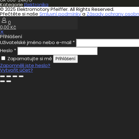
Kategorie
Elektronika
© 2025 Elektromotory Pfeiffer. All Rights Reserved.
Přečtěte si naše
Smluvní podmínky
a
Zásady ochrany osobní
0
0,00 Kč
✕
Přihlášení
Uživatelské jméno nebo e-mail
*
Heslo
*
Zapamatujte si mě
Přihlášení
Zapomněli jste heslo?
Vytvořit účet?