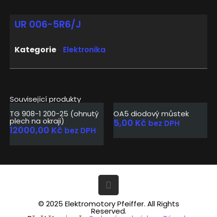
UR 006-5R6/J
Kategorie
Elektronika
Související produkty
TG 908-1 200-25 (ohnutý
OA5 diodový můstek
plech na okraji)
5,00
Kč
bez DPH
12000,00
Kč
bez DPH
© 2025 Elektromotory Pfeiffer. All Rights
Reserved.