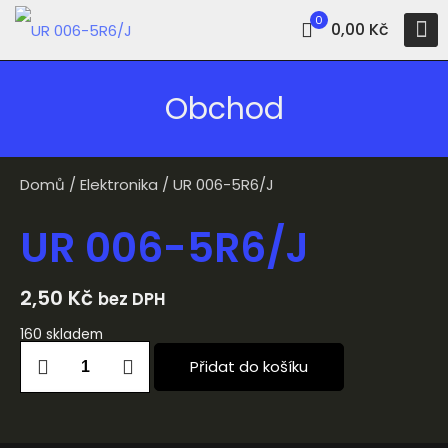
0
0,00 Kč
Obchod
Domů
/
Elektronika
/ UR 006-5R6/J
UR 006-5R6/J
2,50
Kč
bez DPH
160 skladem
Přidat do košíku