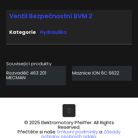
Ventil Bezpečnostní BVM 2
Kategorie
Hydraulika
Související produkty
Rozvaděč 463 201
Maznice ION 6C 6622
MECMAN
© 2025 Elektromotory Pfeiffer. All Rights
Reserved.
Přečtěte si naše
Smluvní podmínky
a
Zásady
ochrany osobních údajů.