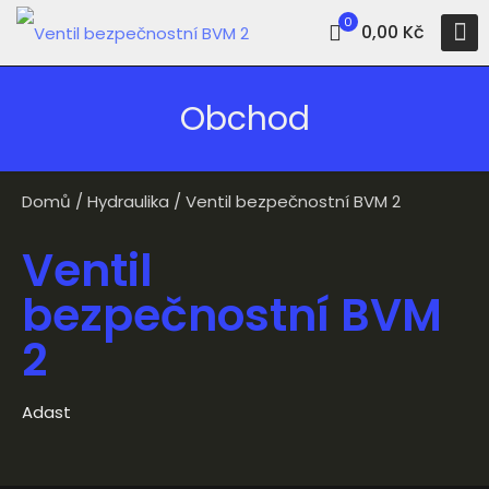
0
0,00 Kč
Obchod
Domů
/
Hydraulika
/ Ventil bezpečnostní BVM 2
Ventil
bezpečnostní BVM
2
Adast