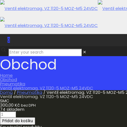
0
0,00 Kč
✕
Obchod
Home
Obchod
Pneumatika
Ventil elektromag. VZ 1120-5 MOZ-M5 24VDC
Domů
/
Pneumatika
/ Ventil elektromag. VZ 1120-5 MOZ-M5
Ventil elektromag. VZ 1120-5 MOZ-M5 24VDC
SMC
300,00
Kč
bez DPH
74 skladem
Ventil
elektromag.
Přidat do košíku
VZ
1120-
Související produkty