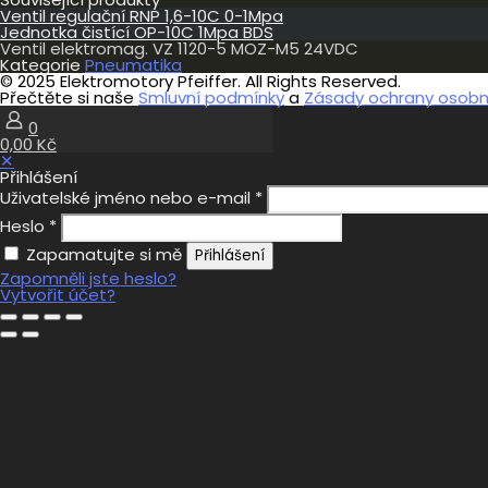
5
Ventil regulační RNP 1,6-10C 0-1Mpa
MOZ-
Jednotka čistící OP-10C 1Mpa BDS
M5
Ventil elektromag. VZ 1120-5 MOZ-M5 24VDC
24VDC
Kategorie
Pneumatika
množství
© 2025 Elektromotory Pfeiffer. All Rights Reserved.
Přečtěte si naše
Smluvní podmínky
a
Zásady ochrany osobní
0
0,00 Kč
✕
Přihlášení
Uživatelské jméno nebo e-mail
*
Heslo
*
Zapamatujte si mě
Přihlášení
Zapomněli jste heslo?
Vytvořit účet?