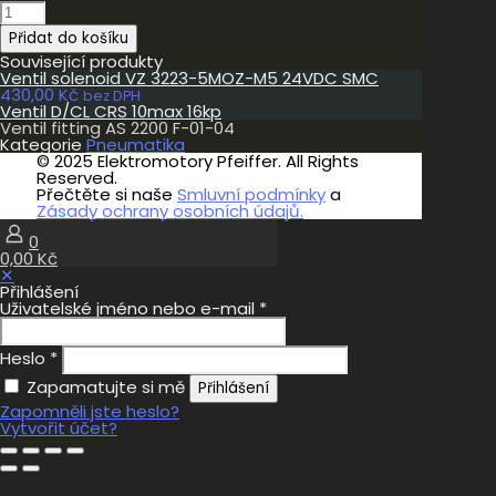
Ventil
fitting
Přidat do košíku
AS
2200
Související produkty
F-
Ventil solenoid VZ 3223-5MOZ-M5 24VDC SMC
01-
430,00
Kč
bez DPH
04
Ventil D/CL CRS 10max 16kp
množství
Ventil fitting AS 2200 F-01-04
Kategorie
Pneumatika
© 2025 Elektromotory Pfeiffer. All Rights
Reserved.
Přečtěte si naše
Smluvní podmínky
a
Zásady ochrany osobních údajů.
0
0,00 Kč
✕
Přihlášení
Uživatelské jméno nebo e-mail
*
Heslo
*
Zapamatujte si mě
Přihlášení
Zapomněli jste heslo?
Vytvořit účet?