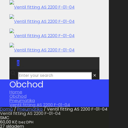
0
0,00 Kč
✕
Obchod
Home
Obchod
Pneumatika
Ventil fitting AS 2200 F-01-04
Domů
/
Pneumatika
/ Ventil fitting AS 2200 F-01-04
Ventil fitting AS 2200 F-01-04
SMC
60,00
Kč
bez DPH
27 skladem