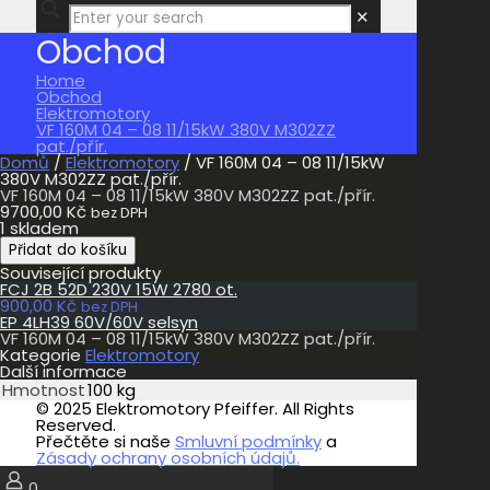
✕
Obchod
Home
Obchod
Elektromotory
VF 160M 04 – 08 11/15kW 380V M302ZZ
pat./přír.
Domů
/
Elektromotory
/ VF 160M 04 – 08 11/15kW
380V M302ZZ pat./přír.
VF 160M 04 – 08 11/15kW 380V M302ZZ pat./přír.
9700,00
Kč
bez DPH
1 skladem
VF
Přidat do košíku
160M
Související produkty
04
FCJ 2B 52D 230V 15W 2780 ot.
-
900,00
Kč
08
bez DPH
EP 4LH39 60V/60V selsyn
11/15kW
VF 160M 04 – 08 11/15kW 380V M302ZZ pat./přír.
380V
Kategorie
Elektromotory
M302ZZ
Další informace
pat./přír.
Hmotnost
100 kg
množství
© 2025 Elektromotory Pfeiffer. All Rights
Reserved.
Přečtěte si naše
Smluvní podmínky
a
Zásady ochrany osobních údajů.
0