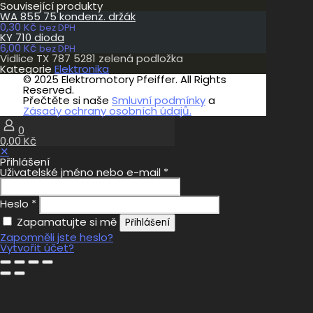
Související produkty
WA 855 75 kondenz. držák
0,30
Kč
bez DPH
KY 710 dioda
6,00
Kč
bez DPH
Vidlice TX 787 5281 zelená podložka
Kategorie
Elektronika
© 2025 Elektromotory Pfeiffer. All Rights
Reserved.
Přečtěte si naše
Smluvní podmínky
a
Zásady ochrany osobních údajů.
0
0,00 Kč
✕
Přihlášení
Uživatelské jméno nebo e-mail
*
Heslo
*
Zapamatujte si mě
Přihlášení
Zapomněli jste heslo?
Vytvořit účet?