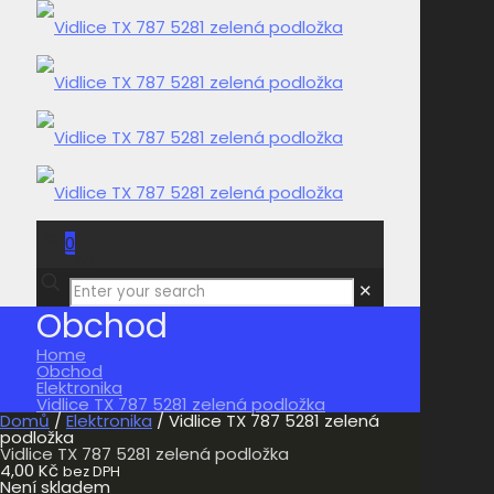
0
0,00 Kč
✕
Obchod
Home
Obchod
Elektronika
Vidlice TX 787 5281 zelená podložka
Domů
/
Elektronika
/ Vidlice TX 787 5281 zelená
podložka
Vidlice TX 787 5281 zelená podložka
4,00
Kč
bez DPH
Není skladem