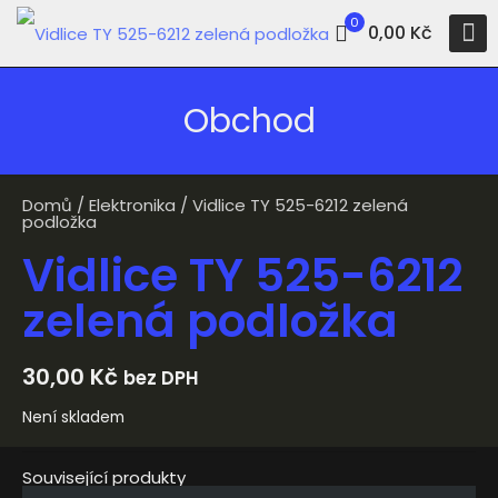
0
0,00 Kč
Obchod
Domů
/
Elektronika
/ Vidlice TY 525-6212 zelená
podložka
Vidlice TY 525-6212
zelená podložka
30,00
Kč
bez DPH
Není skladem
Související produkty